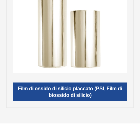
Film di ossido di silicio placcato (PSI, Film di
biossido di silicio)