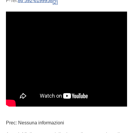
F-Tel:
86 592-6199958
[2]
Prec: Nessuna informazioni